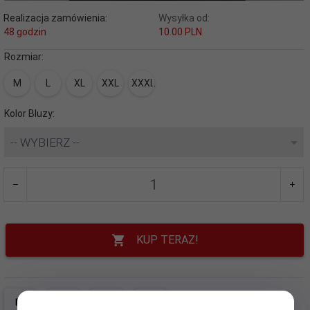
Realizacja zamówienia:
Wysyłka od:
48 godzin
10.00 PLN
Rozmiar:
M
L
XL
XXL
XXXL
Kolor Bluzy:
-- WYBIERZ --
KUP TERAZ!