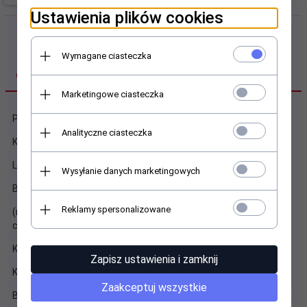
Ustawienia plików cookies
Wymagane ciasteczka
OPIS PRODUKTU
Marketingowe ciasteczka
Ponadczasowa i wygodna bluza wciągana.
Analityczne ciasteczka
Klasyczna zakończona ściągaczami.
Luźny fason zapewnia swobodę ruchów.
Wysyłanie danych marketingowych
Bluzy wyróżniająca się wysoką jakością materiału
Reklamy spersonalizowane
(miękki, przyjemny w dotyku 95% bawełna 5% elastan 280g
czesana )
Kolory są żywe i trwałe, nie odbarwiają się w praniu.
Zapisz ustawienia i zamknij
Każda bluza szyta jest na zamówienie.
Zaakceptuj wszystkie
Bluzy POLSKIE szyte wyłącznie dla LuckyStar.