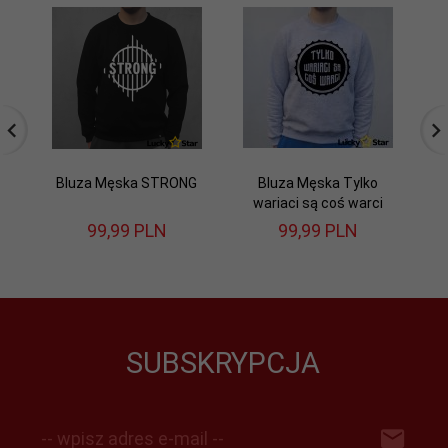
Bluza Męska STRONG
Bluza Męska Tylko
wariaci są coś warci
99,
99
PLN
99,
99
PLN
SUBSKRYPCJA
-- wpisz adres e-mail --