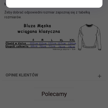
Możliwość wyboru koloru i rozmiaru bluzy.
Żeby dobrać odpowiedni rozmiar zapoznaj się z tabelką
rozmiarów.
OPINIE KLIENTÓW
Polecamy