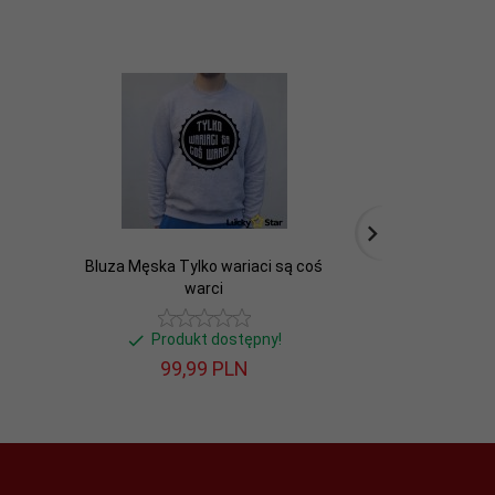
Bluza Męska Tylko wariaci są coś
HOOLIGANS
warci
Produkt dostępny!
Produ
99,
99
PLN
99,