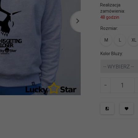
Realizacja
zamówienia:
48 godzin
Rozmiar:
M
L
XL
Kolor Bluzy:
-- WYBIERZ --