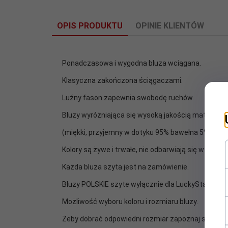
OPIS PRODUKTU
OPINIE KLIENTÓW
Ponadczasowa i wygodna bluza wciągana.
Klasyczna zakończona ściągaczami.
Luźny fason zapewnia swobodę ruchów.
Bluzy wyróżniająca się wysoką jakością materiału
(miękki, przyjemny w dotyku 95% bawełna 5% elas
Kolory są żywe i trwałe, nie odbarwiają się w praniu.
Każda bluza szyta jest na zamówienie.
Bluzy POLSKIE szyte wyłącznie dla LuckyStar.
Możliwość wyboru koloru i rozmiaru bluzy.
Żeby dobrać odpowiedni rozmiar zapoznaj się z ta