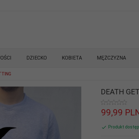
OŚCI
DZIECKO
KOBIETA
MĘŻCZYZNA
TTING
DEATH GE
99,
99
PL
Produkt dostęp