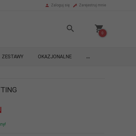
Zaloguj się
Zarejestruj mnie
0
ZESTAWY
OKAZJONALNE
...
TTING
N
ny!