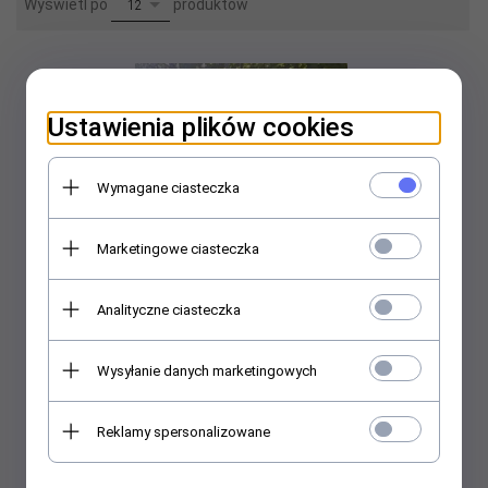
pop
Wyświetl po
produktów
12
Ustawienia plików cookies
Wymagane ciasteczka
Marketingowe ciasteczka
Analityczne ciasteczka
Wysyłanie danych marketingowych
Kurteczka Bomberka
Reklamy spersonalizowane
99,
99
PLN