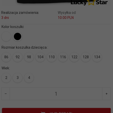
Realizacja zamówienia:
Wysyłka od:
3 dni
10.00 PLN
Kolor koszulki:
Rozmiar koszulka dziecięca :
86
92
98
104
110
116
122
128
134
Wiek:
2
3
4