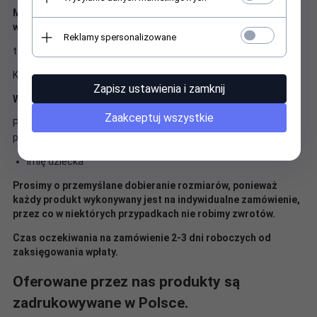
Możliwość domówienia koszulki lub bodów z wybranym
wzorem.
Reklamy spersonalizowane
t-shirt dla dziecka : 68-164 (krótki rękaw)
Koszulki z tym wzorem dostępne w kolorze białym i czarnym
Zapisz ustawienia i zamknij
WAŻNE!
Zaakceptuj wszystkie
Po zamówieniu mailowo (
luckystar.biuro@gmail.com
) lub w
polu ' UWAGI ' do zamówienia proszę podać:
Imię dziecka
Prosimy o przemyślane dobieranie rozmiarów, ponieważ
każdy produkt wykonywany jest na indywidualne zamówienie,
przez co w niektórych przypadkach nie robimy zwrotów.
Czas oczekiwania na zamówienie 2-3 dni roboczych od
zaksięgowania wpłaty.
Oferowane przez nas produkty są
zadrukowywane w Polsce.