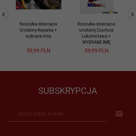
Koszulka dziecięca
Koszulka dziecięca
Bo
Urodziny Koparka +
urodziny Ciuchcia
wybrane imię
Lokomotywa +
WYBRANE IMIĘ
39,
99
PLN
39,
99
PLN
SUBSKRYPCJA
-- wpisz adres e-mail --