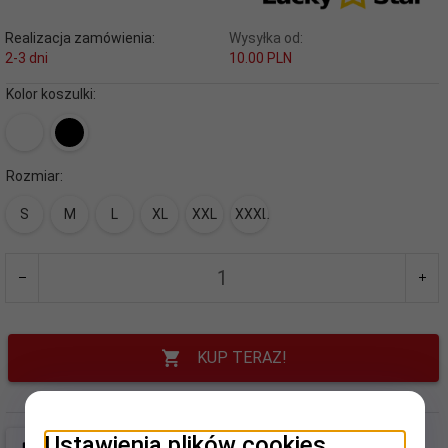
Realizacja zamówienia:
Wysyłka od:
2-3 dni
10.00 PLN
Kolor koszulki:
Rozmiar:
S
M
L
XL
XXL
XXXL
KUP TERAZ!
Ustawienia plików cookies