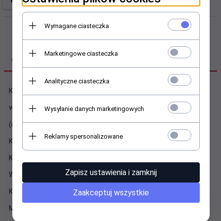
Wymagane ciasteczka
Marketingowe ciasteczka
OPIS PRODUKTU
Analityczne ciasteczka
Koszulka T-shirt,
wyróżniająca się wysoką jakością materiału
Wysyłanie danych marketingowych
(miękki, przyjemny w dotyku 100% bawełna z atestem)
Reklamy spersonalizowane
Każda koszulka szyta jest na zamówienie.
Kolory są żywe i trwałe, nie odbarwiają się w praniu.
Zapisz ustawienia i zamknij
Wygodny fason zapewnia swobodę ruchów.
Koszulki POLSKIE szyte wyłącznie dla LuckyStar.
Zaakceptuj wszystkie
Możliwość wyboru koloru i rozmiaru koszulki.