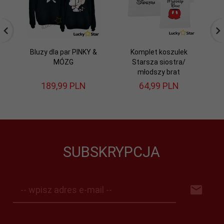
Bluzy dla par PINKY &
Komplet koszulek
MÓZG
Starsza siostra/
N
młodszy brat
189,
99
PLN
64,
99
PLN
SUBSKRYPCJA
-- wpisz adres e-mail --