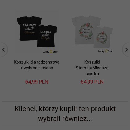
Koszulki dla rodzeństwa
Koszulki
+ wybrane imiona
Starsza/Młodsza
N
siostra
64,
99
PLN
64,
99
PLN
Klienci, którzy kupili ten produkt
wybrali również...