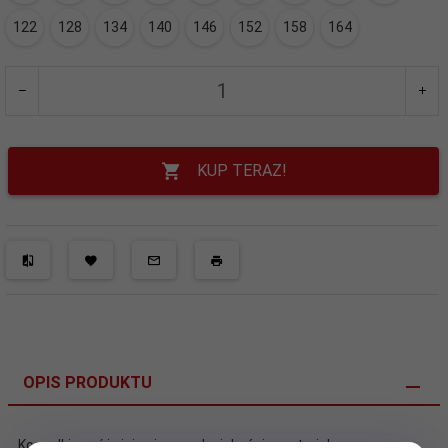
122
128
134
140
146
152
158
164
KUP TERAZ!
OPIS PRODUKTU
Koszulki wyróżniają się wysoka jakością materiału