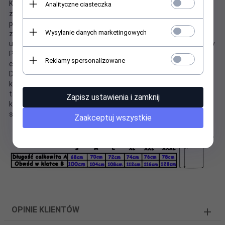
Koszulki z nadrukiem Lucky Star wyróżniają się trwałymi,
Analityczne ciasteczka
żywymi kolorami nadruków, które nie blakną nawet po wielu
praniach. Klasyczny krój i możliwość personalizacji detali
Wysyłanie danych marketingowych
zapewnia dopasowanie do sylwetki i komfort podczas
użytkowania. Koszulki z nadrukiem religijnym są produkowane w
Polsce wyłączenie dla Lucky Star, co podkreśla ich unikatowy
Reklamy spersonalizowane
charakter i wysoką jakość wykonania.
Dostęp pełnej rozmiarówki pozwala na idealnie dopasowanie
koszulki z nadrukiem religijnym do Twoich potrzeb. Skorzystaj z
tabeli rozmiarów, aby wybrać odpowiedni dla siebie. Nasze
Zapisz ustawienia i zamknij
koszulki z nadrukiem katolickim to doskonały wybór odzieży
szytej w Polsce!
Zaakceptuj wszystkie
OPINIE KLIENTÓW