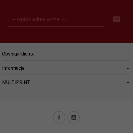
-- wpisz adres e-mail --
Obsługa klienta
Informacje
MULTIPRINT
biuro@lucky-star.eu