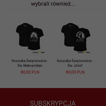
wybrali również...
Koszulka Świętonośna -
Koszulka Świętonośna -
Św. Maksymilian
Św. Józef
80,
00
PLN
80,
00
PLN
SUBSKRYPCJA