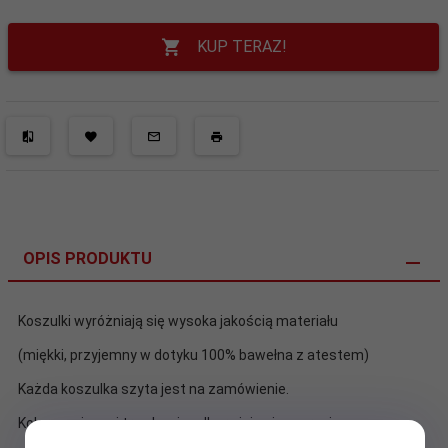
KUP TERAZ!
OPIS PRODUKTU
Koszulki wyróżniają się wysoka jakością materiału
(miękki, przyjemny w dotyku 100% bawełna z atestem)
Każda koszulka szyta jest na zamówienie.
Kolory są żywe i trwałe, nie odbarwiają się w praniu.