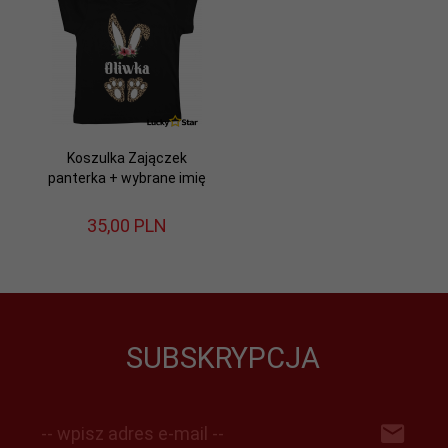
Koszulka Zajączek
panterka + wybrane imię
35,
00
PLN
SUBSKRYPCJA
-- wpisz adres e-mail --