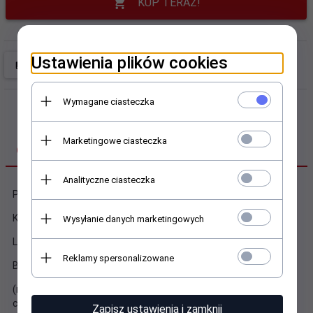
KUP TERAZ!
Ustawienia plików cookies
Wymagane ciasteczka
Marketingowe ciasteczka
OPIS PRODUKTU
Analityczne ciasteczka
Ponadczasowa i wygodna bluza wciągana.
Klasyczna zakończona ściągaczami.
Wysyłanie danych marketingowych
Luźny fason zapewnia swobodę ruchów.
Reklamy spersonalizowane
Bluzy wyróżniająca się wysoką jakością materiału
(miękki, przyjemny w dotyku 95% bawełna 5% elastan 280g
czesana )
Zapisz ustawienia i zamknij