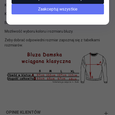
Kolory są żywe i trwałe, nie odbarwiają się w praniu.
Zaakceptuj wszystkie
Każda bluza szyta jest na zamówienie.
Bluzy POLSKIE szyte wyłącznie dla iLuckyStar.
Możliwość wyboru koloru i rozmiaru bluzy.
Żeby dobrać odpowiedni rozmiar zapoznaj się z tabelkami
rozmiarów.
OPINIE KLIENTÓW