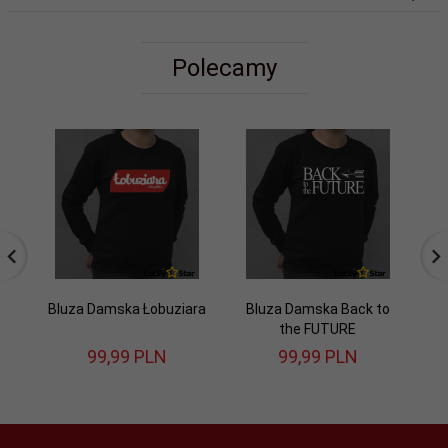
Polecamy
Bluza Damska Łobuziara
Bluza Damska Back to
B
the FUTURE
99,
99
PLN
99,
99
PLN