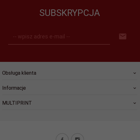
SUBSKRYPCJA
-- wpisz adres e-mail --
Obsługa klienta
Informacje
MULTIPRINT
biuro@lucky-star.eu