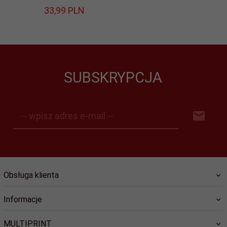
33,
99
PLN
SUBSKRYPCJA
-- wpisz adres e-mail --
Obsługa klienta
Informacje
MULTIPRINT