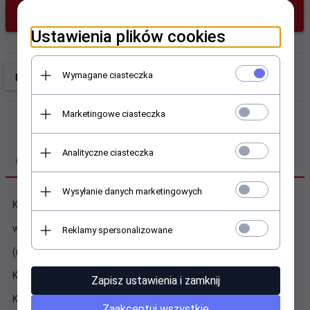
KUP TERAZ!
Ustawienia plików cookies
Wymagane ciasteczka
Marketingowe ciasteczka
Analityczne ciasteczka
OPIS PRODUKTU
Wysyłanie danych marketingowych
Koszulka T-shirt,
wyróżniająca się wysoką jakością materiału
Reklamy spersonalizowane
(miękki, przyjemny w dotyku 100% bawełna z atestem)
Każda koszulka szyta jest na zamówienie.
Zapisz ustawienia i zamknij
Kolory są żywe i trwałe, nie odbarwiają się w praniu.
Zaakceptuj wszystkie