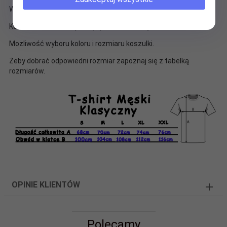
Wygodny fason zapewnia swobodę ruchów.
Koszulki POLSKIE szyte wyłącznie dla LuckyStar.
Możliwość wyboru koloru i rozmiaru koszulki.
Żeby dobrać odpowiedni rozmiar zapoznaj się z tabelką
rozmiarów.
OPINIE KLIENTÓW
Polecamy