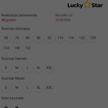
Realizacja zamówienia:
Wysyłka od:
48 godzin
10.00 PLN
Rozmiar dziecięcy:
68
74
80
86
92
110
116
122
128
134
140
152
Rozmiar Damski:
S
M
L
XL
XXL
Rozmiar Męski:
S
M
L
XL
XXL
Kolor koszulek: