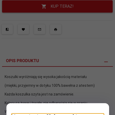
KUP TERAZ!
OPIS PRODUKTU
Koszulki wyróżniają się wysoka jakością materiału
(miękki, przyjemny w dotyku 100% bawełna z atestem)
Każda koszulka szyta jest na zamówienie.
Kolory są żywe i trwałe, nie odbarwiają się w praniu.
Wygodny fason zapewnia swobodę ruchów