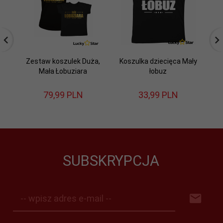
Zestaw koszulek Duża,
Koszulka dziecięca Mały
Ko
Mała Łobuziara
łobuz
jak
79,
99
PLN
33,
99
PLN
SUBSKRYPCJA
-- wpisz adres e-mail --