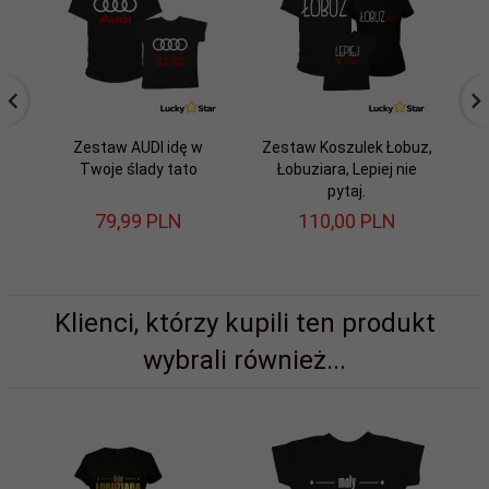
Zestaw AUDI idę w
Zestaw Koszulek Łobuz,
Ze
Twoje ślady tato
Łobuziara, Lepiej nie
pytaj.
79,
99
PLN
110,
00
PLN
Klienci, którzy kupili ten produkt
wybrali również...