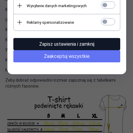
Wysyłanie danych marketingowych
Koszulki wyróżniają się wysoka jakością materiału
(miękki, przyjemny w dotyku 100% bawełna z atestem)
Reklamy spersonalizowane
Każda koszulka szyta jest na zamówienie.
Kolory są żywe i trwałe, nie odbarwiają się w praniu.
Zapisz ustawienia i zamknij
Wygodny fason zapewnia swobodę ruchów
Zaakceptuj wszystkie
Koszulki szyte wyłącznie dla LuckyStar.
Możliwość wyboru fasonu koszulek i nadruku.
Żeby dobrać odpowiedni rozmiar zapoznaj się z tabelkami
różnych fasonów.