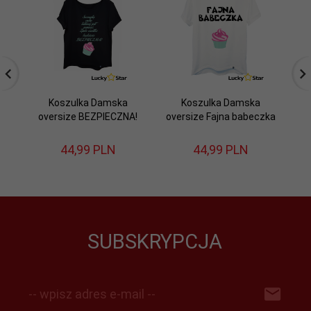
Koszulka Damska
Koszulka Damska
oversize BEZPIECZNA!
oversize Fajna babeczka
ov
44,
99
PLN
44,
99
PLN
SUBSKRYPCJA
-- wpisz adres e-mail --