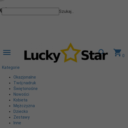
 dane...
Szukaj...
0
Kategorie
Okazjonalne
Twój nadruk
Świętonośne
Nowości
Kobieta
Mężczyzna
Dziecko
Zestawy
Inne