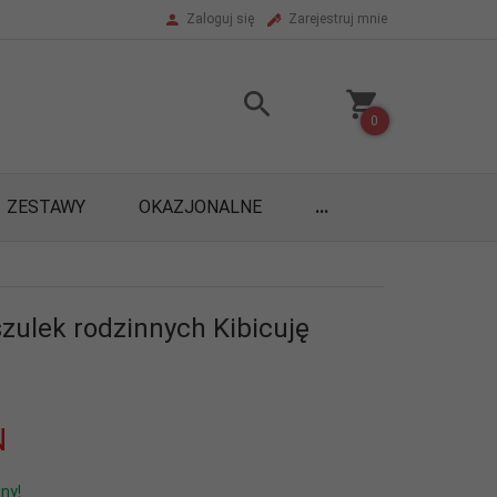
Zaloguj się
Zarejestruj mnie
0
ZESTAWY
OKAZJONALNE
...
zulek rodzinnych Kibicuję
N
ny!